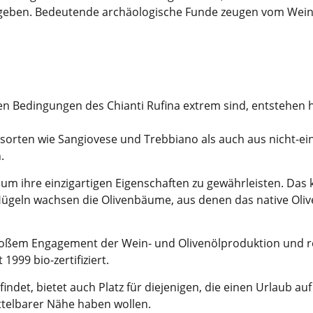
umgeben. Bedeutende archäologische Funde zeugen vom Wein
en Bedingungen des Chianti Rufina extrem sind, entstehen 
rten wie Sangiovese und Trebbiano als auch aus nicht-ein
.
, um ihre einzigartigen Eigenschaften zu gewährleisten. Da
Hügeln wachsen die Olivenbäume, aus denen das native Olive
 großem Engagement der Wein- und Olivenölproduktion und r
1999 bio-zertifiziert.
efindet, bietet auch Platz für diejenigen, die einen Urlaub
ttelbarer Nähe haben wollen.